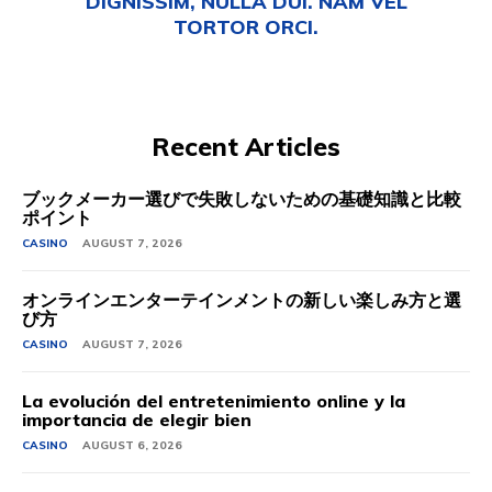
DIGNISSIM, NULLA DUI. NAM VEL
TORTOR ORCI.
Recent Articles
ブックメーカー選びで失敗しないための基礎知識と比較
ポイント
CASINO
AUGUST 7, 2026
オンラインエンターテインメントの新しい楽しみ方と選
び方
CASINO
AUGUST 7, 2026
La evolución del entretenimiento online y la
importancia de elegir bien
CASINO
AUGUST 6, 2026