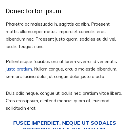
Donec tortor ipsum
Pharetra ac malesuada in, sagittis ac nibh. Praesent
mattis ullamcorper metus, imperdiet convallis eros
bibendum nec. Praesent justo quam, sodales eu dui vel,
iaculis feugiat nunc.
Pellentesque faucibus orci at lorem viverra, id venenatis
justo pretium
. Nullam congue, arcu a molestie bibendum,
sem orci lacinia dolor, ut congue dolor justo a odio.
Duis odio neque, congue ut iaculis nec, pretium vitae libero.
Cras eros ipsum, eleifend rhoncus quam at, euismod
sollicitudin erat.
FUSCE IMPERDIET, NEQUE UT SODALES